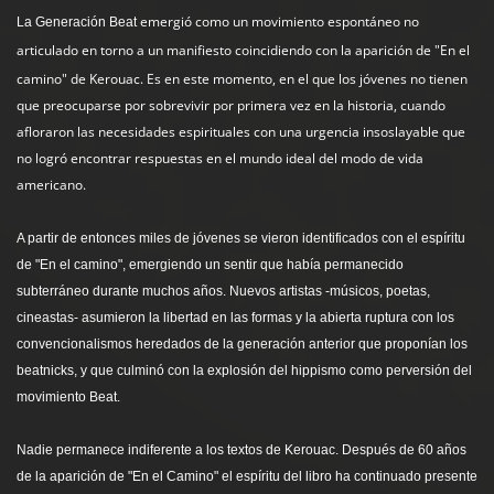
emergió como un movimiento espontáneo no
La Generación Beat
articulado en torno a un manifiesto
c
oincidiendo con la aparición de "En el
camino" de Kerouac. Es en este momento, en el que los jóvenes no tienen
que preocuparse por sobrevivir por primera vez en la historia, cuando
afloraron las necesidades espirituales con una urgencia insoslayable que
no logró encontrar respuestas en el mundo ideal del modo de vida
americano.
A partir de entonces miles de jóvenes se vieron identificados con el espíritu
de "En el camino", emergiendo un sentir que había permanecido
subterráneo durante muchos años. Nuevos artistas -músicos, poetas,
cineastas- asumieron la libertad en las formas y la abierta ruptura con los
convencionalismos heredados de la generación anterior que proponían los
beatnicks, y que culminó con la explosión del hippismo como perversión del
movimiento Beat.
Nadie permanece indiferente a los textos de Kerouac. Después de 60 años
de la aparición de "En el Camino" el espíritu del libro ha continuado presente