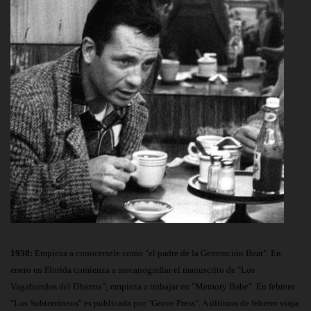
1958:
Empieza a conocersele como "el padre de la Generación Beat". En
enero en Florida comienza a mecanografiar el manuscrito de "Los
Vagabundos del Dharma"; empieza a trabajar en "Memory Babe". En febrero
"Los Subterráneos" es publicada por "Grove Press". A últimos de febrero viaja