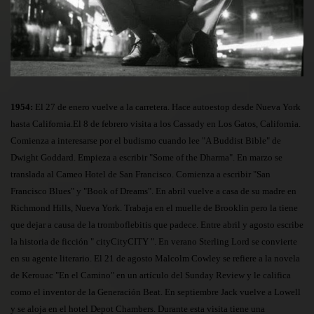
1954:
El 27 de en
ero vuel
ve a la carretera. Hace autoestop desde Nueva York
hasta California.El 8 de febrero visita a los Cassady en Los Gatos, California.
Comienza a interesarse por el budismo cuando lee "A Buddist Bible" de
Dwight Goddard. Empieza a escribir "Some of the Dharma". En marzo se
translada al Cameo Hotel de San Francisco. Comienza a escribir "San
Francisco Blues" y "Book of Dreams". En abril vuelve a casa de su madre en
Richmond Hills, Nueva York. Trabaja en el muelle de Brooklin pero la tiene
que dejar a causa de la tromboflebitis que padece. Entre abril y agosto escribe
la historia de ficción " cityCityCITY ". En verano Sterling Lord se convierte
en su agente literario. El 21 de agosto Malcolm Cowley se refiere a la novela
de Kerouac "En el Camino" en un artículo del Sunday Review y le califica
como el inventor de la Generación Beat. En septiembre Jack vuelve a Lowell
y se aloja en el hotel Depot Chambers. Durante esta visita tiene una