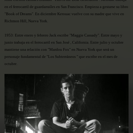
en el ferrocarril de guardarraíles en San Francisco. Empieza a gestarse su libro
"Book of Dreams". En diciembre Kerouac vuelve con su madre que vive en
Richmon Hill, Nueva York.
1953: Entre enero y febrero Jack escribe "Maggie Cassady". Entre mayo y
junio trabaja en el ferrocarril en San José , California. Entre julio y octubre
mantiene una relación con "Mardou Fox" en Nueva York que será un
personaje fundamental de "Los Subterráneos " que escribe en el mes de
octubre.