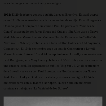
se va de juerga con Lucien Carr y sus amigos.
1962:
El 29 de febrero conoce a su hija Janet en Brooklyn. En abril acepta
pasar 52 dólares semanales para la manutención de su hija. En abril regresa a
Orlando, pasa el tiempo con su sobrino Paul. En primavera "Visiones de
Gerard" es aceptado por Farrar, Straus and Cudahy . En Julio viaja a Nueva
York, Maine y Massachussets. Vuelve a Florida. En verano lee "lolita" de
Navokov. El 9 de septiembre visita a John Clellon Holmes en Old Saybrook,
Connecticut. El 15 de septiembre coge un taxi de Connecticut a Lowell ,
Massachussets. Entre el 15 y el 24 de septiembre en Lowell, se encuentra con
Paul Bourgeois; ve a Mary Carney; bebe en el SAC Club y es entrevistado en
una emisora local. En septiembre se publica "Big Sur". El 24 de septiembre
deja Lowell y se va va con Paul Borurgeois a Florida pasando por Nueva
York. Entre el 24 y el 30 de ese mes bebe y visita a sus amigos. El 24 de
diciembre se va con su madre a Northport, Nueva York. En diciembre
comienza a trabajar en "La Vanidad de los Duluoz".