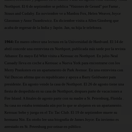
Northport. El 6 de septiembre se peblica "Visiones de Gerard" por Farrar ,
Straus and Cudahy. En noviembre ve a Mardou Fox, Helen Weaver, Joyce
Glassman y Anne Twardowicz. En diciembre visita a Allen Ginsberg que
acaba de regresar de la India y Japón. Jan, su hija le telefonea.
1964:
En marzo ofrece una lectura en la Universidad de Hardvard. El 14 de
abril concede una entrevista en Northport, publicada más tarde por la revista
Athanor. En mayo Ed Whit visita a Kerouac en Northport. En julio Neal
Cassady lleva en coche a Kerouac a Nueva York para encontrarse con los
Merry Pranksters en un apartamento de Park Avenue. En una entrevista con
Val Duncan afirma que es republicano y apoya a Barry Goldwater para
presidente. En agosto vende la casa de Northport. El 26 de agosto tiene una
fiesta de despedida en su casa de Northport, despues parte de vacaciones a
Fire Island. A finales de agosto parte con su madre a St. Petersburg, Florida .
Su casa no estaba terminada aún por lo que se alojaron en un apartamento.
Kerouac bebe y juega en el Tic Tac Club. El 19 de septiembre muere su
hermana Nin. En otoño lee una biografía de James Joyce. En invierno es
arrestado en St. Petersburg por orinar en público.