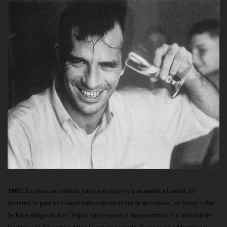
1967:
En enero se traslada junto a su mujer y a su madre a Lowell. El
invierno lo pasa en Lowell bebiendo en el bar de su cuñado , el Nicky´s Bar.
Se hace amigo de Joe Chaput. Entre marzo y mayo termina "La Vanidad de