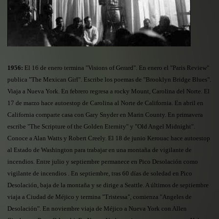
1956:
El 16 de enero termina "Visions of Gerard". En enero el "Paris Review"
publica "The Mexican Girl". Escribe los poemas de "Brooklyn Bridge Blues".
Viaja a Nueva York. En febrero regresa a rocky Mount, Carolina del Norte. El
17 de marzo hace autoestop de Carolina al Norte de California. En abril en
California comparte casa con Gary Snyder en Marin County. En primavera
escribe "The Scripture of the Golden Eternity" y "Old Angel Midnight".
Conoce a Alan Watts y Robert Creely. El 18 de junio Kerouac hace autoestop
al Estado de Washington para trabajar en una montaña de vigilante de
incendios. Entre julio y septiembre permanece en Pico Desolación como
vigilante de incendios . En septiembre, tras 60 días de soledad en Pico
Desolación, baja de la montaña y se dirige a Seattle. A últimos de septiembre
viaja a Ciudad de Méjico y termina "Tristessa", comienza "Angeles de
Desolación". En noviembre viaja de Méjico a Nueva York con Allen