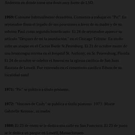
Anderson en donde toma una dosis muy fuerte de LSD.
1969:
Consume habitualmente dexedrina. Comienza a trabajar en "Pic". En
septiembre firma el legado de sus posesiones a favor de su madre y de su
sobrino Paul como segundo beneficiario. El 28 de septiembre aparece su
artículo "Despues de mi la inundación " en el Chicago Tribune. En otoño
sufre un ataque en el Cactus Barde St.Petersburg. El 21 de octubre muere de
una hemorragia interna en el hospital St. Anthony, en St. Peteresburg, Florida.
El 24 de octubre se celebra el funeral en la iglesia católica de San Juan
Bautista de Lowell. Fue enterrado en el cementerio católico Edson de su
localidad natal.
1971:
"Pic" se publica a título póstumo.
1972:
"Visiones de Cody" se publica a título póstumo. 1973: Muere
Gabrielle Kerouac, su madre.
1988:
El 25 de enero se le dedica una calle en San Francisco. El 25 de junio
se le dedica un parque en Lowell, Massachussets.