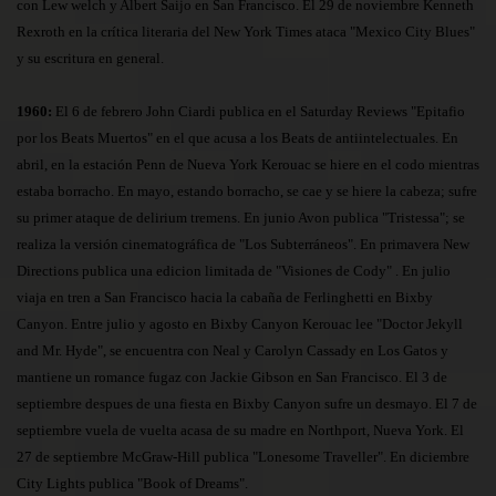
con Lew welch y Albert Saijo en San Francisco. El 29 de noviembre Kenneth
Rexroth en la crítica literaria del New York Times ataca "Mexico City Blues"
y su escritura en general.
1960:
El 6 de febrero John Ciardi publica en el Saturday Reviews "Epitafio
por los Beats Muertos" en el que acusa a los Beats de antiintelectuales. En
abril, en la estación Penn de Nueva York Kerouac se hiere en el codo mientras
estaba borracho. En mayo, estando borracho, se cae y se hiere la cabeza; sufre
su primer ataque de delirium tremens. En junio Avon publica "Tristessa"; se
realiza la versión cinematográfica de "Los Subterráneos". En primavera New
Directions publica una edicion limitada de "Visiones de Cody" . En julio
viaja en tren a San Francisco hacia la cabaña de Ferlinghetti en Bixby
Canyon. Entre julio y agosto en Bixby Canyon Kerouac lee "Doctor Jekyll
and Mr. Hyde", se encuentra con Neal y Carolyn Cassady en Los Gatos y
mantiene un romance fugaz con Jackie Gibson en San Francisco. El 3 de
septiembre despues de una fiesta en Bixby Canyon sufre un desmayo. El 7 de
septiembre vuela de vuelta acasa de su madre en Northport, Nueva York. El
27 de septiembre McGraw-Hill publica "Lonesome Traveller". En diciembre
City Lights publica "Book of Dreams".