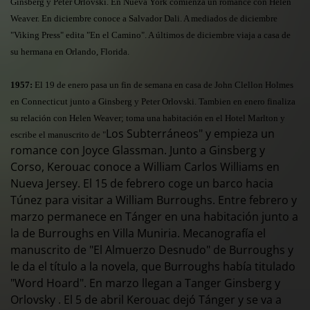
Ginsberg y Peter Orlovski. En Nueva York comienza un romance con Helen
Weaver. En diciembre conoce a Salvador Dali. A mediados de diciembre
"Viking Press" edita "En el Camino". A últimos de diciembre viaja a casa de
su hermana en Orlando, Florida.
1957:
El 19 de enero pasa un fin de semana en casa de John Clellon Holmes
en Connecticut junto a Ginsberg y Peter Orlovski. Tambien en enero finaliza
su relación con Helen Weaver; toma una habitación en el Hotel Marlton y
Los Subterráneos" y empieza un
escribe el manuscrito de "
romance con Joyce Glassman. Junto a Ginsberg y
Corso, Kerouac conoce a William Carlos Williams en
Nueva Jersey. El 15 de febrero coge un barco hacia
Túnez para visitar a William Burroughs. Entre febrero y
marzo permanece en Tánger en una habitación junto a
la de Burroughs en Villa Muniria. Mecanografía el
manuscrito de "El Almuerzo Desnudo" de Burroughs y
le da el título a la novela, que Burroughs había titulado
"Word Hoard". En marzo llegan a Tanger Ginsberg y
Orlovsky . El 5 de abril Kerouac dejó Tánger y se va a