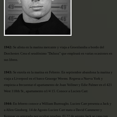
1942:
S
e alista en la marina merc
ante y viaja a Groenlandia a bordo del
Dorchester. Crea el seudónimo "Duluoz" que empleará en varias ocasiones en
sus libros.
1943:
Se enrola en la marina en Febrero. En septiembre abandona la marina y
viaja a Liverpool en el barco Geaorge Weems. Regresa a Nueva York y
empieza a frecuentar el apartamento de Joan Vollmer y Edie Palmer en el 421
West 118th St., apartamento n1/4 15. Conoce a Lucien Carr.
1944:
En febrero conoce a William Burroughs. Lucien Carr presenta a Jack y
a Allen Ginsberg. 14 de Agosto Lucien Carr mata a David Cammerer y
Kerouac es arrestado por ocultar pruebas. El 22 de agosto Jack se casa con