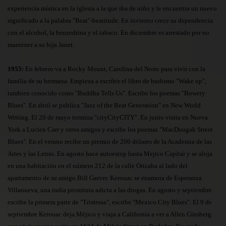
experiencia mística en la iglesia a la que iba de niño y le encuentra un nuevo
significado a la palabra "Beat"-beatitude. En invierno crece su dependencia
con el alcohol, la benzedrina y el tabaco. En diciembre es arrestado por no
mantener a su hija Janet.
1955:
En febrero va a Rocky Mount, Carolina del Norte para vivir con la
familia de su hermana. Empieza a escribir el libro de budismo "Wake up",
tambien conocido como "Buddha Tells Us". Escribe los poemas "Bowery
Blues". En abril se publica "Jazz of the Beat Generation" en New World
Writing. El 20 de mayo termina "cityCityCITY". En junio visita en Nueva
York a Lucien Carr y otros amigos y escribe los poemas "MacDougak Street
Blues". En el verano recibe un premio de 200 dólares de la Academia de las
Artes y las Letras. En agosto hace autoestop hasta Mejico Capital y se aloja
en una habitación en el número 212 de la calle Orizaba al lado del
apartamento de su amigo Bill Garver. Kerouac se enamora de Esperanza
Villanueva, una india prostituta adicta a las drogas. En agosto y septiembre
escribe la primera parte de "Tristessa", escribe "Mexico City Blues". El 9 de
septiembre Kerouac deja Méjico y viaja a California a ver a Allen Ginsberg