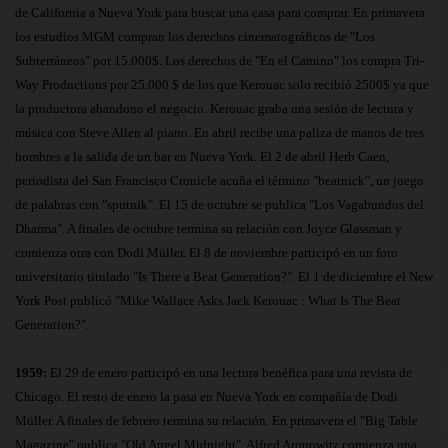
de California a Nueva York para buscar una casa para comprar. En primavera
los estudios MGM compran los derechos cinematográficos de "Los
Subterráneos" por 15.000$. Los derechos de "En el Camino" los compra Tri-
Way Productions por 25.000 $ de los que Kerouac solo recibió 2500$ ya que
la productora abandono el negocio. Kerouac graba una sesión de lectura y
música con Steve Allen al piano. En abril recibe una paliza de manos de tres
hombres a la salida de un bar en Nueva York. El 2 de abril Herb Caen,
periodista del San Francisco Cronicle acuña el término "beatnick", un juego
de palabras con "sputnik". El 15 de octubre se publica "Los Vagabundos del
Dharma". A finales de octubre termina su relación con Joyce Glassman y
comienza otra con Dodi Müller. El 8 de noviembre participó en un foro
universitario titulado "Is There a Beat Generation?". El 1 de diciembre el New
York Post publicó "Mike Wallace Asks Jack Kerouac : What Is The Beat
Generation?".
1959:
El 29 de enero participó en una lectura benéfica para una revista de
Chicago. El resto de enero la pasa en Nueva York en compañía de Dodi
Müller. A finales de febrero termina su relación. En primavera el "Big Table
Magazine" publica "Old Angel Midnight". Alfred Aronowitz comienza una