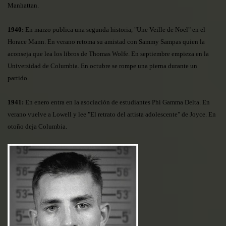
Manhattan.
1940:
En marzo publica una segunda historia, "Une Veille de Noel" en el
Horace Mann. En verano retoma su amistad con Sammy Sampas quien la
aconseja que lea los libros de Thomas Wolfe. En septiembre empieza en la
Universidad de Columbia. En octubre se rompe una pierna durante un
partido.
1941:
En enero entra en la asociación de estudiantes Phi Gamma Delta. En
verano vuelve a Lowell y lee "El retrato del artista adolescente" de Joyce. En
otoño deja Columbia.