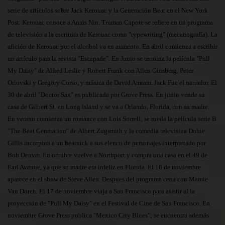
serie de artículos sobre Jack Kerouac y la Generación Beat en el New York
Post. Kerouac conoce a Anaïs Nin. Truman Capote se refiere en un programa
de televisión a la escritura de Kerouac como "typewriting" (mecanografía). La
afición de Kerouac por el alcohol va en aumento. En abril comienza a escribir
un artículo para la revista "Escapade". En Junio se termina la película "Pull
My Daisy" de Alfred Leslie y Robert Frank con Allen Ginsberg, Peter
Orlovski y Gregory Corso, y música de David Amram. Jack Fue el narrador. El
30 de abril "Doctor Sax" es publicada por Grove Press. En junio vende su
casa de Gilbert St. en Long Island y se va a Orlando, Florida, con su madre.
En verano comienza un romance con Lois Sorrell; se rueda la película serie B
"The Beat Generation" de Albert Zugsmith y la comedia televisiva Dobie
Gillis incorpora a un beatnick a sus elenco de personajes interpretado por
Bob Denver. En octubre vuelve a Northport y compra una casa en el 49 de
Earl Avenue, ya que su madre era infeliz en Florida. El 16 de noviembre
aparece en el show de Steve Allen. Despues del programa cena con Mamie
Van Doren. El 17 de noviembre viaja a San Francisco para asistir al la
proyección de "Pull My Daisy" en el Festival de Cine de San Francisco. En
noviembre Grove Press publica "Mexico City Blues"; se encuentra además