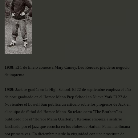
1938:
El 1 de Enero conoce a Mary Carney. Leo Kerouac pierde su negocio
de imprenta.
1939:
Jack se gradúa en la High School. El 22 de septiembre empieza el año
de post-graduado en el Horace Mann Prep School en Nueva York.El 22 de
Noviembre el Lowell Sun publica un artículo sobre los progresos de Jack en
el equipo de fútbol del Horace Mann. Su relato corto "The Brothers" es
publicado por el "Horace Mann Quarterly". Kerouac empieza a sentirse
fascinado por el jazz que escucha en los clubes de Harlem. Fuma marihuana
por primera vez. En diciembre pierde la virginidad con una prostituta de