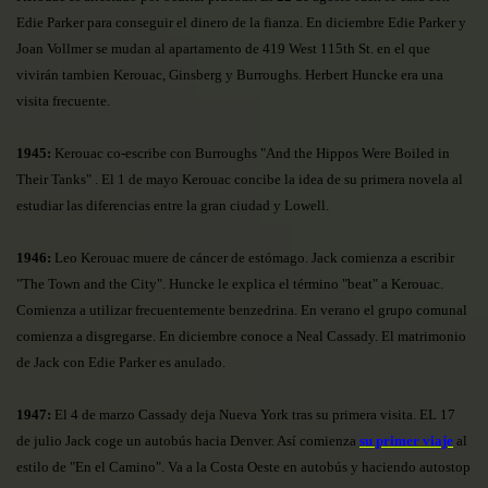
Edie Parker para conseguir el dinero de la fianza. En diciembre Edie Parker y
Joan Vollmer se mudan al apartamento de 419 West 115th St. en el que
vivirán tambien Kerouac, Ginsberg y Burroughs. Herbert Huncke era una
visita frecuente.
1945:
Kerouac co-escribe con Burroughs "And the Hippos Were Boiled in
Their Tanks" . El 1 de mayo Kerouac concibe la idea de su primera novela al
estudiar las diferencias entre la gran ciudad y Lowell.
1946:
Leo Kerouac muere de cáncer de estómago. Jack comienza a escribir
"The Town and the City". Huncke le explica el término "beat" a Kerouac.
Comienza a utilizar frecuentemente benzedrina. En verano el grupo comunal
comienza a disgregarse. En diciembre conoce a Neal Cassady. El matrimonio
de Jack con Edie Parker es anulado.
1947:
El 4 de marzo Cassady deja Nueva York tras su primera visita. EL 17
de julio Jack coge un autobús hacia Denver. Así comienza
su primer viaje
al
estilo de "En el Camino". Va a la Costa Oeste en autobús y haciendo autostop