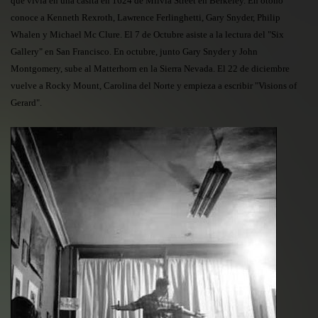
que vivía en una casita en 1624 de Milvia Street en Berkeley. En otoño
conoce a Kenneth Rexroth, Lawrence Ferlinghetti, Gary Snyder, Philip
Whalen y Michael Mc Clure. El 7 de Octubre asiste a la lectura del "Six
Gallery" en San Francisco. En octubre, junto Gary Snyder y John
Montgomery, sube al Matterhorn en la Sierra Nevada. El 22 de diciembre
vuelve a Rocky Mount, Carolina del Norte y empieza a escribir "Visions of
Gerard".