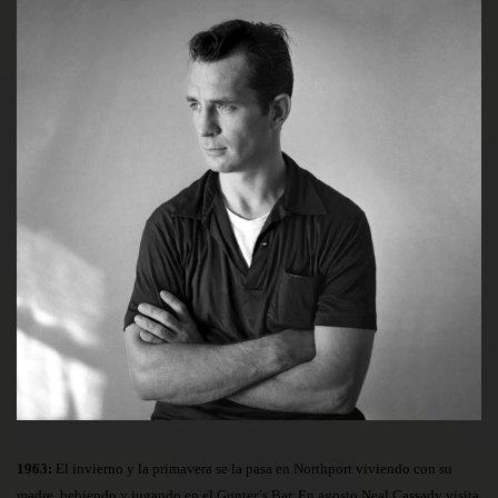
1963:
El invierno y la primavera se la pasa en Northport viviendo con su
madre, bebiendo y jugando en el Gunter´s Bar. En agosto Neal Cassady visita