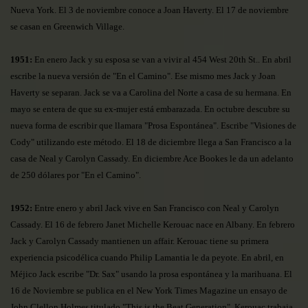
Nueva York. El 3 de noviembre conoce a Joan Haverty. El 17 de noviembre
se casan en Greenwich Village.
1951:
En enero Jack y su esposa se van a vivir al 454 West 20th St.. En abril
escribe la nueva versión de "En el Camino". Ese mismo mes Jack y Joan
Haverty se separan. Jack se va a Carolina del Norte a casa de su hermana. En
mayo se entera de que su ex-mujer está embarazada. En octubre descubre su
nueva forma de escribir que llamara "Prosa Espontánea". Escribe "Visiones de
Cody" utilizando este método. El 18 de diciembre llega a San Francisco a la
casa de Neal y Carolyn Cassady. En diciembre Ace Bookes le da un adelanto
de 250 dólares por "En el Camino".
1952:
Entre enero y abril Jack vive en San Francisco con Neal y Carolyn
Cassady. El 16 de febrero Janet Michelle Kerouac nace en Albany. En febrero
Jack y Carolyn Cassady mantienen un affair. Kerouac tiene su primera
experiencia psicodélica cuando Philip Lamantia le da peyote. En abril, en
Méjico Jack escribe "Dr. Sax" usando la prosa espontánea y la marihuana. El
16 de Noviembre se publica en el New York Times Magazine un ensayo de
John Clellon Holmes titulado "This is the Beat Generation". Kerouac trabaja