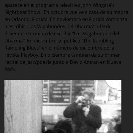
aparece en el programa televisivo John Wingate´s
Nightbeat Show . En octubre vuelve a casa de su madre
en Orlando, Florida. En noviembre en Florida comienza
a escribir "Los Vagabundos del Dharma". El 9 de
diciembre termina de escribir "Los Vagabundos del
Dharma". En diciembre se publica "The Rumbling
Rambling Blues" en el número de diciembre de la
revista Playboy. En diciembre tambien da su primer
recital de jazz/poesía junto a David Amran en Nueva
York.