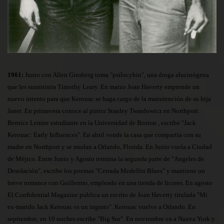
1961:
Junto con Allen Ginsberg toma "psilocybin", una droga alucinógena
que les suministra Timothy Leary. En marzo Joan Haverty emprende un
nuevo intento para que Kerouac se haga cargo de la manutención de su hija
Janet. En primavera conoce al pintor Stanley Twardowicz en Northport.
Bernice Lemire estudiante en la Universidad de Boston , escribe "Jack
Kerouac: Early Influences". En abril vende la casa que compartía con su
madre en Northport y se mudan a Orlando, Florida. En Junio vuela a Ciudad
de Méjico. Entre Junio y Agosto termina la segunda parte de "Angeles de
Desolación", escribe los poemas "Cerrada Medellin Blues" y mantiene un
breve romance con Guillermo, empleado en una tienda de licores. En agosto
El Confidential Magazine publica un escrito de Joan Haverty titulada "Mi
ex-marido Jack Kerouac es un ingrato". Kerouac vuelve a Orlando. En
septiembre, en 10 noches escribe "Big Sur". En noviembre va a Nueva York y