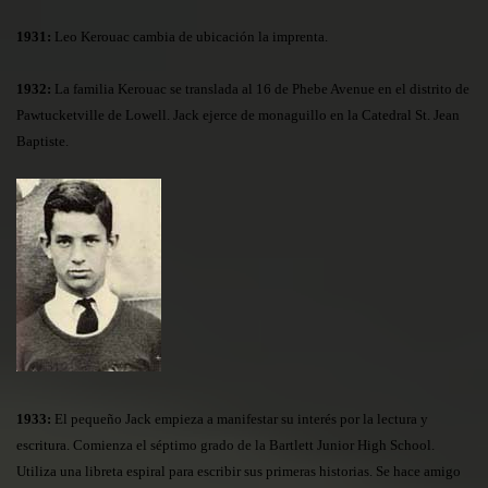
1931:
Leo Kerouac cambia de ubicación la imprenta.
1932:
La familia Kerouac se translada al 16 de Phebe Avenue en el distrito de
Pawtucketville de Lowell. Jack ejerce de monaguillo en la Catedral St. Jean
Baptiste.
1933:
El pequ
eño Ja
ck empieza a manifestar su interés por la lectura y
escritura. Comienza el séptimo grado de la Bartlett Junior High School.
Utiliza una libreta espiral para escribir sus primeras historias. Se hace amigo