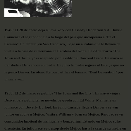
1949:
El 28 de enero deja Nueva York con Cassady Henderson y Al Hinkle.
Comienza el segundo viaje a lo largo del país que incorporará a "En el
Camino". En febrero, en San Francisco, Coge un autobús que le llevará de
vuelta a la casa de su hermana en Carolina del Norte. El 29 de marzo "The
Town and the City" es aceptado por la editorial Harcourt Brace. En mayo se
translada a Denver con su madre. En julio la madre regresa al Este ya que no
le gustó Denver. En otoño Kerouac utiliza el término "Beat Generation" por
primera vez.
1950:
El 2 de marzo se publica "The Town and the City". En mayo viaja a
Denver para publicitar su novela. Se queda con Ed White. Mantiene un
romance con Beverly Burford. En junio Cassady llega a Denver y se van
juntos en coche a Méjico. Visita a William y Joan en Méjico. Kerouac es ya
consumidor habitual de marihuana y benzedrina. Estando en Méjico sufre
disentería. En julio hace autoestop desde Méjico hasta la casa de su madre en