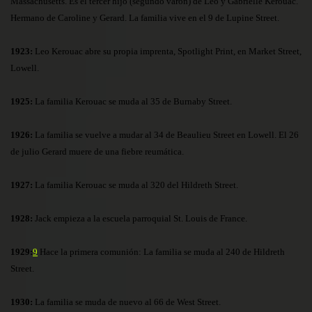
Massachusetts. Es el tercer hijo (segundo varón) de Leo y Gabrielle Kerouac.
Hermano de Caroline y Gerard. La familia vive en el 9 de Lupine Street.
1923:
Leo Kerouac abre su propia imprenta, Spotlight Print, en Market Street,
Lowell.
1925:
La familia Kerouac se muda al 35 de Burnaby Street.
1926:
La familia se vuelve a mudar al 34 de Beaulieu Street en Lowell. El 26
de julio Gerard muere de una fiebre reumática.
1927:
La familia Kerouac se muda al 320 del Hildreth Street.
1928:
Jack empieza a la escuela parroquial St. Louis de France.
1929:
9
Hace la primera comunión: La familia se muda al 240 de Hildreth
Street.
1930:
La familia se muda de nuevo al 66 de West Street.