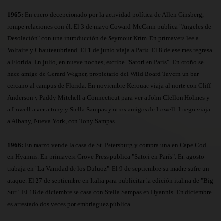
1965:
En enero decepcionado por la actividad política de Allen Ginsberg,
rompe relaciones con él. El 3 de mayo Coward-McCann publica "Angeles de
Desolación" con una introducción de Seymour Krim. En primavera lee a
Voltaire y Chauteaubriand. El 1 de junio viaja a París. El 8 de ese mes regresa
a Florida. En julio, en nueve noches, escribe "Satori en París". En otoño se
hace amigo de Gerard Wagner, propietario del Wild Board Tavern un bar
cercano al campus de Florida. En noviembre Kerouac viaja al norte con Cliff
Anderson y Paddy Mitchell a Connecticut para ver a John Clellon Holmes y
a Lowell a ver a tony y Stella Sampas y otros amigos de Lowell. Luego viaja
a Albany, Nueva York, con Tony Sampas.
1966:
En marzo vende la casa de St. Petersburg y compra una en Cape Cod
en Hyannis. En primavera Grove Press publica "Satori en París". En agosto
trabaja en "La Vanidad de los Duluoz". El 9 de septiembre su madre sufre un
ataque. El 27 de septiembre en Italia para publicitar la edición italina de "Big
Sur". El 18 de diciembre se casa con Stella Sampas en Hyannis. En diciembre
es arrestado dos veces por embriaguez pública.