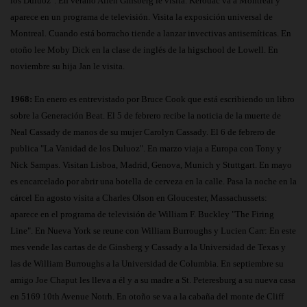
los Duluoz". En verano Allen Ginsberg le visita. Kerouac va a Montreal y
aparece en un programa de televisión. Visita la exposición universal de
Montreal. Cuando está borracho tiende a lanzar invectivas antisemíticas. En
otoño lee Moby Dick en la clase de inglés de la higschool de Lowell. En
noviembre su hija Jan le visita.
1968:
En enero es entrevistado por Bruce Cook que está escribiendo un libro
sobre la Generación Beat. El 5 de febrero recibe la noticia de la muerte de
Neal Cassady de manos de su mujer Carolyn Cassady. El 6 de febrero de
publica "La Vanidad de los Duluoz". En marzo viaja a Europa con Tony y
Nick Sampas. Visitan Lisboa, Madrid, Genova, Munich y Stuttgart. En mayo
es encarcelado por abrir una botella de cerveza en la calle. Pasa la noche en la
cárcel En agosto visita a Charles Olson en Gloucester, Massachussets:
aparece en el programa de televisión de William F. Buckley "The Firing
Line". En Nueva York se reune con William Burroughs y Lucien Carr: En este
mes vende las cartas de de Ginsberg y Cassady a la Universidad de Texas y
las de William Burroughs a la Universidad de Columbia. En septiembre su
amigo Joe Chaput les lleva a él y a su madre a St. Peteresburg a su nueva casa
en 5169 10th Avenue Notrh. En otoño se va a la cabaña del monte de Cliff