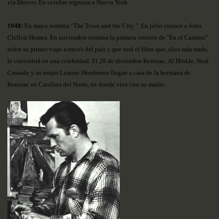
vía Denver. En octubre regreasa a Nueva York.
1948:
En mayo termina "The Town and the City ". En julio conoce a John
Clellon Homes. En noviembre termina la primera versión de "En el Camino"
sobre su primer viaje a través del país y que será el libro que, años más tarde,
le convertirá en una celebridad. El 29 de diciembre Kerouac, Al Hinkle, Neal
Cassady y su mujer Luanne Henderson llegan a casa de la hermana de
Kerouac en Carolina del Norte, en donde vive con su madre.